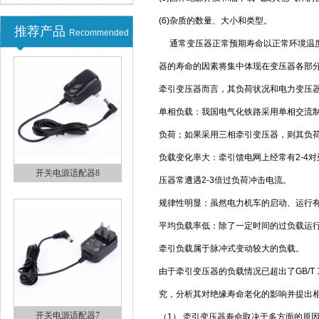
(6)杂质的数量、大小和类型。
推荐产品
Recommended
开关电源适配器9
通常变压器正常预期寿命以正常环境温度
器的寿命的因素将集中体现在变压器各部分的
牵引变压器而言，其负荷状况和电力变压器
单相负载：我国电气化铁路采用单相交流
负荷；如果采用三相牵引变压器，则其负
负载变化率大：牵引馈电网上经常有2-4
压器常遭遇2-3倍过负荷冲击电流。
开关电源适配器8
规律性明显：虽然电力机车的启动、运行
平均负载率低：除了一定时间的过负载运行
牵引负载属于脉冲式变动较大的负载。
由于牵引变压器的负载情况已超出了GB/T
究，分析其对绝缘寿命老化的影响并提出
（1） 牵引变压器寿命取决于多方面的原