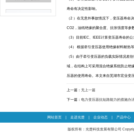
开关电源适配器7
寿命有决定性影响。
（2 ）在无意外事故情况下，变压器寿命
CO2，油纸绝缘的聚合度、抗张强度等参
（3）目前IEC、IEEE计算变压器寿
（4） 根据牵引变压器使用绝缘材料耐热
（5）由于牵引变压器的负载实际情况差
低频变压器10
域，在结构上可采用混合绝缘系统防止绝
压器的使用寿命。本文来自芜湖市宏业变
上一篇：
无上一篇
下一篇：
电力变压器抗短路能力的措施办
网站首页
|
走进光楚
|
企业动态
|
产品中心
低频变压器9
版权所有：光楚科技发展有限公司 Copyright © 