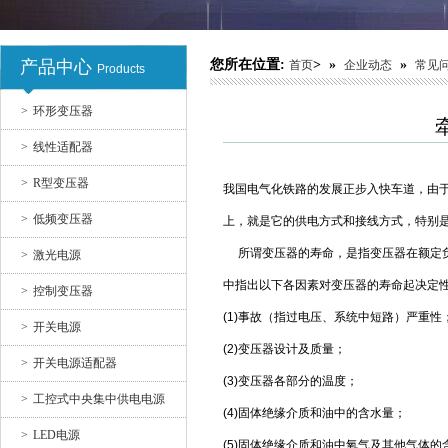
产品中心
您所在位置:
> »
»
首页
企业动态
常见
Products
开关电源
>
环形变压器
>
线性适配器
>
R型变压器
我国电气化铁路的发展正步入快车道，由
>
低频变压器
上，就是它的供电方式和接线方式，特别
所谓变压器的寿命，是指变压器在额定负载下
>
激光电源
中指出以下各因素对变压器的寿命起决定
>
控制变压器
开关电源适配器10
(1)事故（指过电压、系统中短路）严重性
>
开关电源
(2)变压器设计及质量；
>
开关电源适配器
(3)变压器各部分的温度；
>
工控式中央集中供电电源
(4)固体绝缘介质和油中的含水量；
>
LED电源
(5)固体绝缘介质和油中氧气及其他气体的