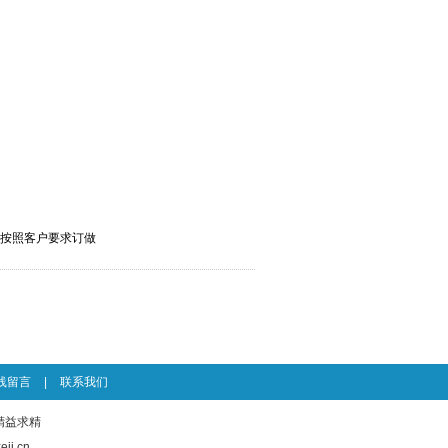
可按照客户要求订做
线留言
|
联系我们
上 精益求精
ji.cn