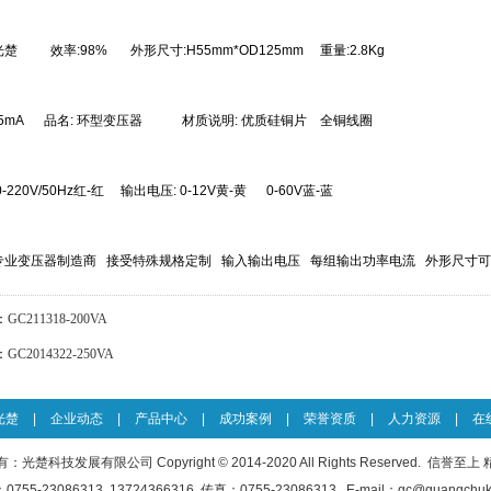
C光楚 效率:98% 外形尺寸:H55mm*OD125mm 重量:2.8Kg
V/5mA 品名: 环型变压器 材质说明: 优质硅铜片 全铜线圈
-220V/50Hz红-红 输出电压: 0-12V黄-黄 0-60V蓝-蓝
专业变压器制造商 接受特殊规格定制 输入输出电压 每组输出功率电流 外形尺寸
：
GC211318-200VA
：
GC2014322-250VA
光楚
|
企业动态
|
产品中心
|
成功案例
|
荣誉资质
|
人力资源
|
在
光楚科技发展有限公司 Copyright © 2014-2020 All Rights Reserved. 信誉至
755-23086313 13724366316 传真：0755-23086313 E-mail：gc@guangchuke