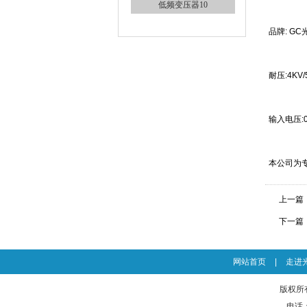
品牌: G
耐压:4K
低频变压器10
输入电压:0
本公司为
上一篇
下一篇
低频变压器9
网站首页
|
走进
版权所有：
电话：0